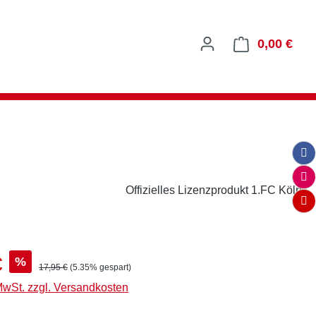
0,00 €
Ware
Offizielles Lizenzprodukt 1.FC Köln
s:
€
%
Regulärer Preis:
17,95 €
(5.35% gespart)
 MwSt. zzgl. Versandkosten