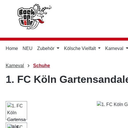
m Hauptinhalt springen
Zur Suche springen
Zur Hauptnavigation springen
Home
NEU
Zubehör
Kölsche Vielfalt
Karneval
Karneval
Schuhe
1. FC Köln Gartensandal
Bildergalerie überspringen