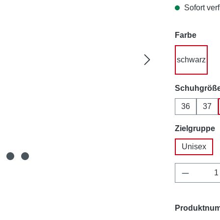
Sofort verf
auswä
Farbe
schwarz
Schuhgröß
36
37
a
Zielgruppe
Unisex
Produkt 
Produktnu