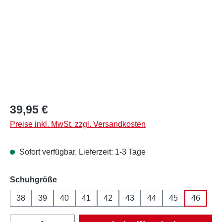
Regulärer Preis:
39,95 €
Preise inkl. MwSt. zzgl. Versandkosten
Sofort verfügbar, Lieferzeit: 1-3 Tage
auswählen
Schuhgröße
38
39
40
41
42
43
44
45
46
Produkt Anzahl: Gib den gewünschten Wert e