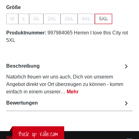
auswählen
Größe
M
L
XL
2XL
3XL
4XL
5XL
(Diese Option ist zurzeit nicht verfügbar.)
(Diese Option ist zurzeit nicht verfügbar.)
(Diese Option ist zurzeit nicht verfügbar.)
(Diese Option ist zurzeit nicht verfügbar.)
(Diese Option ist zurzeit nicht verfü
(Diese Option ist zurzeit ni
(Diese Option ist z
Produktnummer:
997984065 Herren I love this City rot
5XL
Beschreibung
Natürlich freuen wir uns auch, Dich von unserem
Angebot direkt vor Ort überzeugen zu können - komm
einfach in einem unserer…
Mehr
Bewertungen
Bock op Kölle.com
Service-Hotline