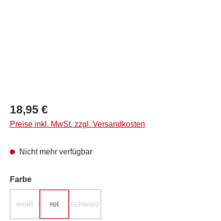
Regulärer Preis:
18,95 €
Preise inkl. MwSt. zzgl. Versandkosten
Nicht mehr verfügbar
auswählen
Farbe
weiß
rot
schwarz
(Diese Option ist zurzeit nicht verfügbar.)
(Diese Option ist zurzeit nicht verfügbar.)
(Diese Option ist zurzeit nicht verfügbar.)