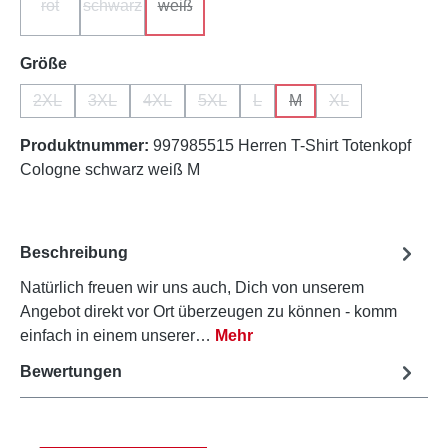
rot
schwarz
weiß
(Diese Option ist zurzeit nicht verfügbar.)
(Diese Option ist zurzeit nicht verfügbar.)
(Diese Option ist zurzeit nicht verfügbar.)
auswählen
Größe
2XL
3XL
4XL
5XL
L
M
XL
(Diese Option ist zurzeit nicht verfügbar.)
(Diese Option ist zurzeit nicht verfügbar.)
(Diese Option ist zurzeit nicht verfügbar.)
(Diese Option ist zurzeit nicht verfügb
(Diese Option ist zurzeit nicht 
(Diese Option ist zurzeit
(Diese Option ist 
Produktnummer:
997985515 Herren T-Shirt Totenkopf
Cologne schwarz weiß M
Beschreibung
Natürlich freuen wir uns auch, Dich von unserem
Angebot direkt vor Ort überzeugen zu können - komm
einfach in einem unserer…
Mehr
Bewertungen