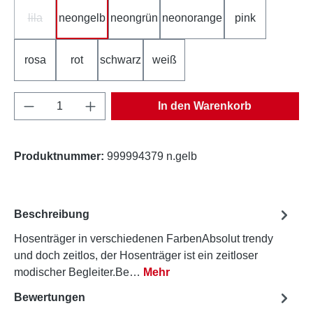
lila
neongelb
neongrün
neonorange
pink
(Diese Option ist zurzeit nicht verfügbar.)
rosa
rot
schwarz
weiß
Produkt Anzahl: Gib den gewünschten Wert e
In den Warenkorb
Produktnummer:
999994379 n.gelb
Beschreibung
Hosenträger in verschiedenen FarbenAbsolut trendy
und doch zeitlos, der Hosenträger ist ein zeitloser
modischer Begleiter.Be…
Mehr
Bewertungen