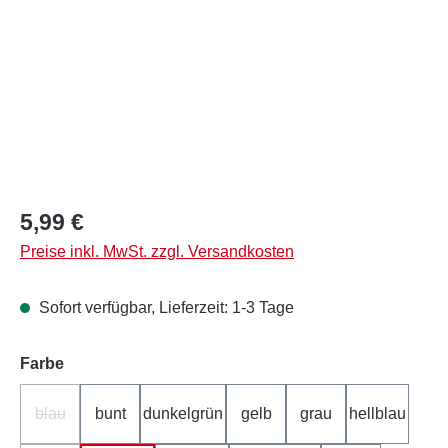
Regulärer Preis:
5,99 €
Preise inkl. MwSt. zzgl. Versandkosten
Sofort verfügbar, Lieferzeit: 1-3 Tage
auswählen
Farbe
blau
bunt
dunkelgrün
gelb
grau
hellblau
(Diese Option ist zurzeit nicht verfügbar.)