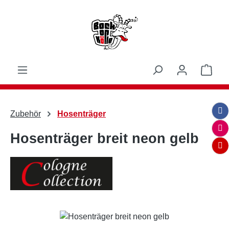
Zum Hauptinhalt springen
Ware
Zubehör
Hosenträger
Hosenträger breit neon gelb
Bildergalerie überspringen