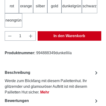
rot
orange
silber
gold
dunkelgrün
schwarz
neongrün
Produkt Anzahl: Gib den gewünschten Wert e
In den Warenkorb
Produktnummer:
994888349dunkellila
Beschreibung
Werde zum Blickfang mit diesem Pailettenhut. Ihr
glitzernder und glamouröser Auftritt ist mit diesem
Pailletten Hut sicher.
Mehr
Bewertungen