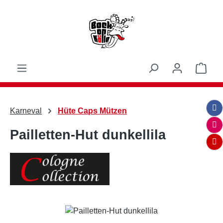
Zum Hauptinhalt springen
Ware
Karneval
Hüte Caps Mützen
Pailletten-Hut dunkellila
Bildergalerie überspringen