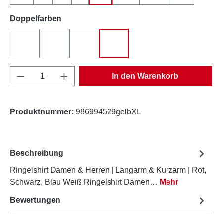
auswählen
Doppelfarben
rot-weiß
schwarz-weiß
blau-weiß
gelb-weiß
Produkt Anzahl: Gib den gewünschten Wert e
In den Warenkorb
Produktnummer:
986994529gelbXL
Beschreibung
Ringelshirt Damen & Herren | Langarm & Kurzarm | Rot,
Schwarz, Blau Weiß Ringelshirt Damen…
Mehr
Bewertungen