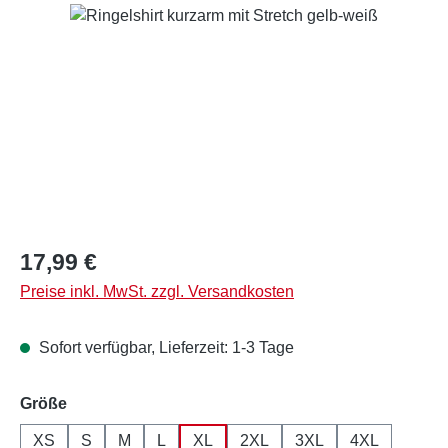
Bildergalerie überspringen
Regulärer Preis:
17,99 €
Preise inkl. MwSt. zzgl. Versandkosten
Sofort verfügbar, Lieferzeit: 1-3 Tage
auswählen
Größe
XS
S
M
L
XL
2XL
3XL
4XL