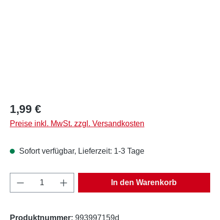
Regulärer Preis:
1,99 €
Preise inkl. MwSt. zzgl. Versandkosten
Sofort verfügbar, Lieferzeit: 1-3 Tage
Produkt Anzahl: Gib den gewünschten Wert e
In den Warenkorb
Produktnummer:
993997159d