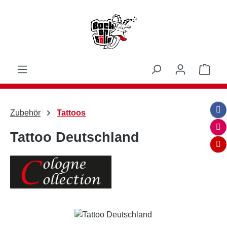
Zum Hauptinhalt springen
Ware
Zubehör
Tattoos
Tattoo Deutschland
Bildergalerie überspringen