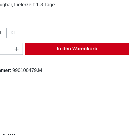
ügbar, Lieferzeit: 1-3 Tage
ählen
L
XL
(Diese Option ist zurzeit nicht verfügbar.)
Anzahl: Gib den gewünschten Wert ein oder
In den Warenkorb
mmer:
990100479.M