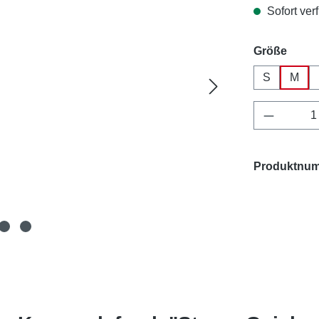
Sofort verf
ausw
Größe
S
M
Produkt 
Produktnu