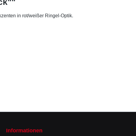
ck""
zenten in rot/weißer Ringel-Optik.
Informationen