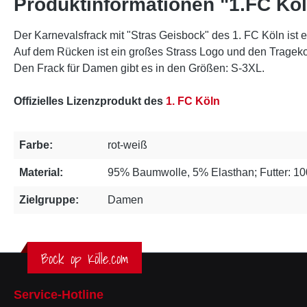
Produktinformationen "1.FC Köl
Der Karnevalsfrack mit "Stras Geisbock" des 1. FC Köln ist e
Auf dem Rücken ist ein großes Strass Logo und den Tragekom
Den Frack für Damen gibt es in den Größen: S-3XL.
Offizielles Lizenzprodukt des
1. FC Köln
Farbe:
rot-weiß
Material:
95% Baumwolle, 5% Elasthan; Futter: 1
Zielgruppe:
Damen
Bock op Kölle.com
Service-Hotline