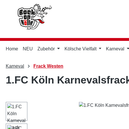
m Hauptinhalt springen
Zur Suche springen
Zur Hauptnavigation springen
Home
NEU
Zubehör
Kölsche Vielfalt
Karneval
Karneval
Frack Westen
1.FC Köln Karnevalsfrac
Bildergalerie überspringen