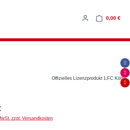
0,00 €
Ware
Offizielles Lizenzprodukt 1.FC Köln
eis:
€
 MwSt. zzgl. Versandkosten