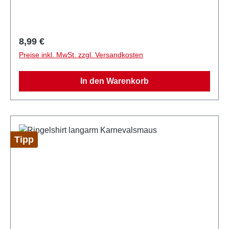
Kölle" haben und seien Sie perfekt gekleidet für die
schönste Zeit des Jahres! Dreimol Kölle Alaaf!
Regulärer Preis:
8,99 €
Preise inkl. MwSt. zzgl. Versandkosten
In den Warenkorb
Tipp