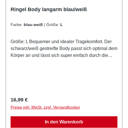
Ringelshirt ist ein Must-Have für jeden Karnevalsfan!
Mit seinem zeitlosen Design und der hohen
Ringel Body langarm blau/weiß
Flexibilität ist es die perfekte Wahl, um im bunten
Treiben des Karnevals aufzufallen. Also schnapp dir
Farbe:
blau-weiß
|
Größe:
L
dein Ringelshirt und mach dich bereit für die nächste
Karnevalssause! Zielgruppe: Kinder
Größe: L Bequemer und idealer Tragekomfort. Der
schwarz/weiß gestreifte Body passt sich optimal dem
Körper an und lässt sich super einfach durch die
Haken verschließen. Kalte Karnevals- oder
Mottotage? Kein Problem, du kannst ihn auch unter
deinem Kostüm tragen.
Regulärer Preis:
16,99 €
Preise inkl. MwSt. zzgl. Versandkosten
In den Warenkorb