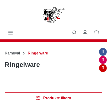
Zum Hauptinhalt springen
Ware
Karneval
Ringelware
Ringelware
Produkte filtern