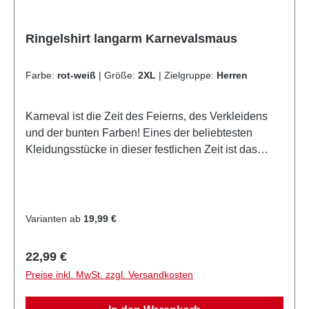
Ringelshirt langarm Karnevalsmaus
Farbe:
rot-weiß
|
Größe:
2XL
|
Zielgruppe:
Herren
Karneval ist die Zeit des Feierns, des Verkleidens
und der bunten Farben! Eines der beliebtesten
Kleidungsstücke in dieser festlichen Zeit ist das
klassische Ringelshirt. Es ist nicht nur ein echter
Modeklassiker, sondern auch ein vielseitiges
Kostüm-Element, das sich hervorragend für
verschiedene Karnevals-Mottos eignet. Vielseitigkeit
Varianten ab
19,99 €
und Stil Das Ringelshirt, häufig mit horizontalen oder
vertikalen Streifen in auffälligen Farben wie Rot,
Regulärer Preis:
22,99 €
Blau oder Schwarz kombiniert mit Weiß, lässt sich
Preise inkl. MwSt. zzgl. Versandkosten
mühelos in zahlreiche Kostüme integrieren. Ob als
Pirat, Matrose oder gar als Teil eines Clowns-Outfits