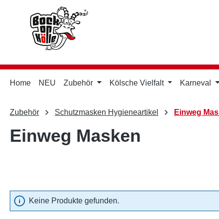
m Hauptinhalt springen
Zur Suche springen
Zur Hauptnavigation springen
Home
NEU
Zubehör
Kölsche Vielfalt
Karneval
Zubehör
Schutzmasken Hygieneartikel
Einweg Mas
Einweg Masken
Keine Produkte gefunden.