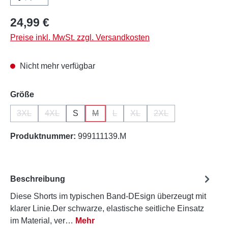
Regulärer Preis:
24,99 €
Preise inkl. MwSt. zzgl. Versandkosten
Nicht mehr verfügbar
auswählen
Größe
3XL
4XL
S
M
L
XL
2XL
(Diese Option ist zurzeit nicht verfügbar.)
(Diese Option ist zurzeit nicht verfügbar.)
(Diese Option ist zurzeit nicht verfügbar.)
(Diese Option ist zurzeit nicht verfü
(Diese Option ist zurzeit nich
(Diese Option ist zurz
Produktnummer:
999111139.M
Beschreibung
Diese Shorts im typischen Band-DEsign überzeugt mit
klarer Linie.Der schwarze, elastische seitliche Einsatz
im Material, ver…
Mehr