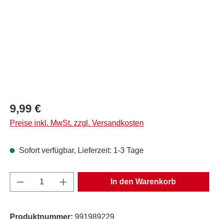
Regulärer Preis:
9,99 €
Preise inkl. MwSt. zzgl. Versandkosten
Sofort verfügbar, Lieferzeit: 1-3 Tage
Produkt Anzahl: Gib den gewünschten Wert e
In den Warenkorb
Produktnummer:
991989229