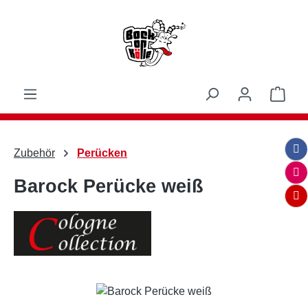
Zum Hauptinhalt springen
Ware
Zubehör
Perücken
Barock Perücke weiß
Bildergalerie überspringen