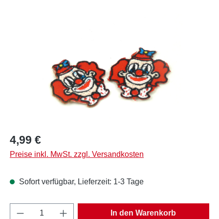
Bildergalerie überspringen
Regulärer Preis:
4,99 €
Preise inkl. MwSt. zzgl. Versandkosten
Sofort verfügbar, Lieferzeit: 1-3 Tage
Produkt Anzahl: Gib den gewünschten Wert e
In den Warenkorb