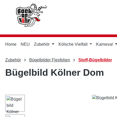
m Hauptinhalt springen
Zur Suche springen
Zur Hauptnavigation springen
Home
NEU
Zubehör
Kölsche Vielfalt
Karneval
Zubehör
Bügelbilder Flexfolien
Stoff-Bügelbilder
Bügelbild Kölner Dom
Bildergalerie überspringen