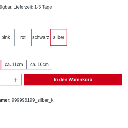
ügbar, Lieferzeit: 1-3 Tage
hlen
pink
rot
schwarz
silber
ption ist zurzeit nicht verfügbar.)
hlen
ca. 11cm
ca. 16cm
Anzahl: Gib den gewünschten Wert ein oder
In den Warenkorb
mmer:
999996199_silber_kl