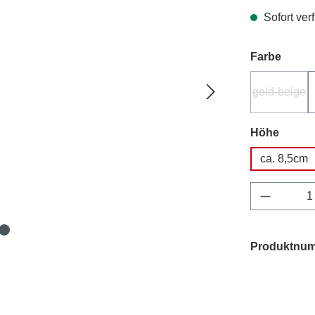
Sofort verf
auswä
Farbe
gold-beige
(Diese O
auswä
Höhe
ca. 8,5cm
Produkt 
Produktnu