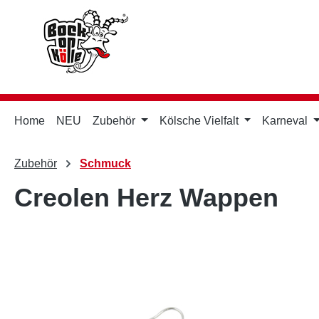
m Hauptinhalt springen
Zur Suche springen
Zur Hauptnavigation springen
Home
NEU
Zubehör
Kölsche Vielfalt
Karneval
Zubehör
Schmuck
Creolen Herz Wappen
Bildergalerie überspringen