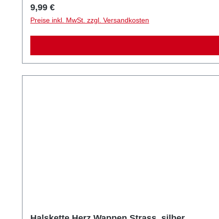
Regulärer Preis:
9,99 €
Preise inkl. MwSt. zzgl. Versandkosten
Halskette Herz Wappen Strass, silber