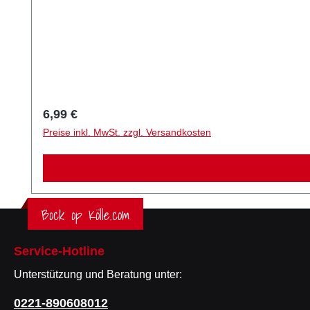
Regulärer Preis:
6,99 €
Preise inkl. MwSt. zzgl. Versandkosten
Bock op Kölle.com
Service-Hotline
Unterstützung und Beratung unter:
0221-890608012