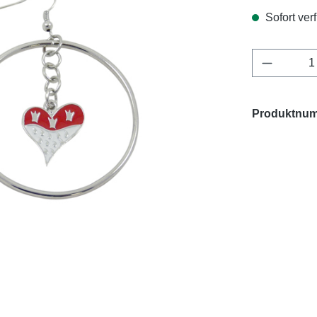
Sofort verf
Produkt 
Produktnu