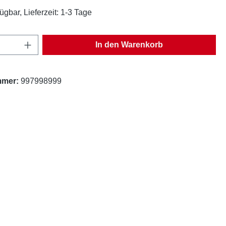
ügbar, Lieferzeit: 1-3 Tage
Anzahl: Gib den gewünschten Wert ein oder
In den Warenkorb
mmer:
997998999