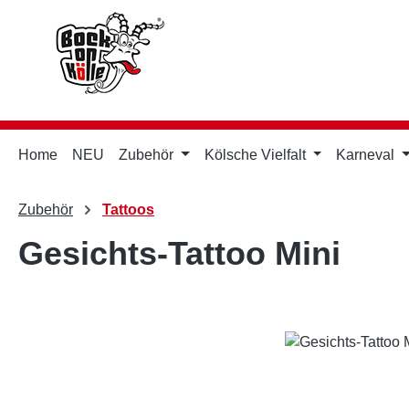
m Hauptinhalt springen
Zur Suche springen
Zur Hauptnavigation springen
Home
NEU
Zubehör
Kölsche Vielfalt
Karneval
Zubehör
Tattoos
Gesichts-Tattoo Mini
Bildergalerie überspringen