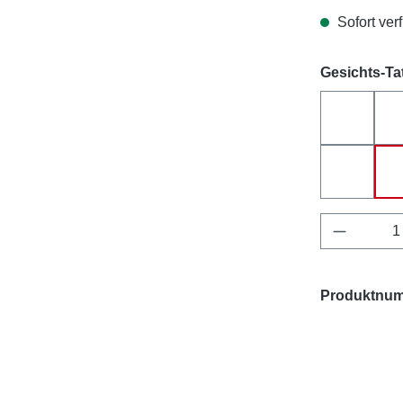
Sofort verf
Gesichts-Ta
Biene
Maus
Produkt 
Produktnu