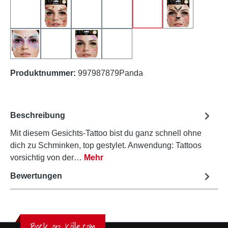
Leopard
Marienkäfer
Maus
Mini
Panda
Reh
(Diese Option ist zurzeit 
Schmetterling
Tiger
Vogel
Zebra
Produktnummer:
997987879Panda
Beschreibung
Mit diesem Gesichts-Tattoo bist du ganz schnell ohne
dich zu Schminken, top gestylet. Anwendung: Tattoos
vorsichtig von der…
Mehr
Bewertungen
Bock op Kölle.com