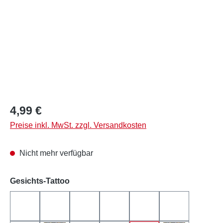
Regulärer Preis:
4,99 €
Preise inkl. MwSt. zzgl. Versandkosten
Nicht mehr verfügbar
auswählen
Gesichts-Tattoo
Biene
Flamingo
Frosch
Gecko
Giraffe
Katze