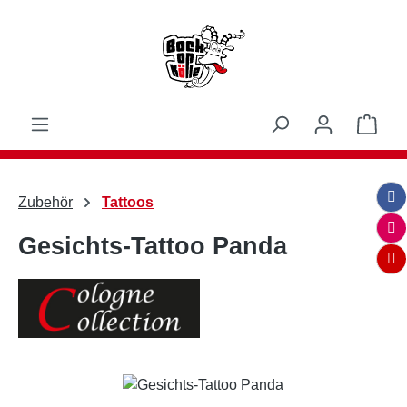
Zum Hauptinhalt springen
Ware
Zubehör
Tattoos
Gesichts-Tattoo Panda
Bildergalerie überspringen