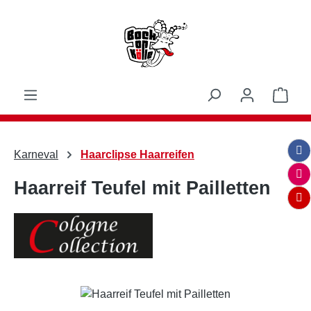
Zum Hauptinhalt springen
Ware
Karneval
Haarclipse Haarreifen
Haarreif Teufel mit Pailletten
Bildergalerie überspringen