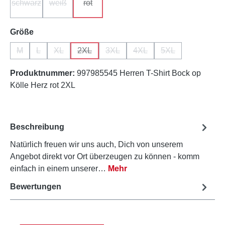
schwarz
weiß
rot
(Diese Option ist zurzeit nicht verfügbar.)
(Diese Option ist zurzeit nicht verfügbar.)
(Diese Option ist zurzeit nicht verfügbar.)
auswählen
Größe
M
L
XL
2XL
3XL
4XL
5XL
(Diese Option ist zurzeit nicht verfügbar.)
(Diese Option ist zurzeit nicht verfügbar.)
(Diese Option ist zurzeit nicht verfügbar.)
(Diese Option ist zurzeit nicht verfügbar.)
(Diese Option ist zurzeit nicht verfü
(Diese Option ist zurzeit ni
(Diese Option ist z
Produktnummer:
997985545 Herren T-Shirt Bock op
Kölle Herz rot 2XL
Beschreibung
Natürlich freuen wir uns auch, Dich von unserem
Angebot direkt vor Ort überzeugen zu können - komm
einfach in einem unserer…
Mehr
Bewertungen