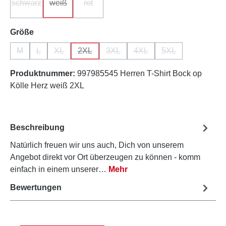
schwarz
weiß
rot
(Diese Option ist zurzeit nicht verfügbar.)
(Diese Option ist zurzeit nicht verfügbar.)
(Diese Option ist zurzeit nicht verfügbar.)
auswählen
Größe
M
L
XL
2XL
3XL
4XL
5XL
(Diese Option ist zurzeit nicht verfügbar.)
(Diese Option ist zurzeit nicht verfügbar.)
(Diese Option ist zurzeit nicht verfügbar.)
(Diese Option ist zurzeit nicht verfügbar.)
(Diese Option ist zurzeit nicht verfü
(Diese Option ist zurzeit ni
(Diese Option ist z
Produktnummer:
997985545 Herren T-Shirt Bock op
Kölle Herz weiß 2XL
Beschreibung
Natürlich freuen wir uns auch, Dich von unserem
Angebot direkt vor Ort überzeugen zu können - komm
einfach in einem unserer…
Mehr
Bewertungen