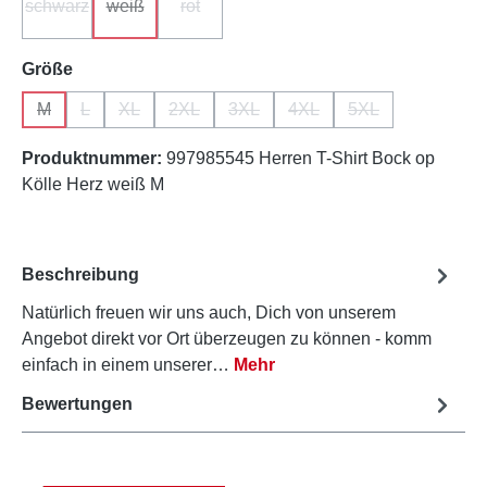
schwarz
weiß
rot
(Diese Option ist zurzeit nicht verfügbar.)
(Diese Option ist zurzeit nicht verfügbar.)
(Diese Option ist zurzeit nicht verfügbar.)
auswählen
Größe
M
L
XL
2XL
3XL
4XL
5XL
(Diese Option ist zurzeit nicht verfügbar.)
(Diese Option ist zurzeit nicht verfügbar.)
(Diese Option ist zurzeit nicht verfügbar.)
(Diese Option ist zurzeit nicht verfügbar.)
(Diese Option ist zurzeit nicht verfü
(Diese Option ist zurzeit ni
(Diese Option ist z
Produktnummer:
997985545 Herren T-Shirt Bock op
Kölle Herz weiß M
Beschreibung
Natürlich freuen wir uns auch, Dich von unserem
Angebot direkt vor Ort überzeugen zu können - komm
einfach in einem unserer…
Mehr
Bewertungen