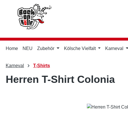
m Hauptinhalt springen
Zur Suche springen
Zur Hauptnavigation springen
Home
NEU
Zubehör
Kölsche Vielfalt
Karneval
Karneval
T-Shirts
Herren T-Shirt Colonia
Bildergalerie überspringen