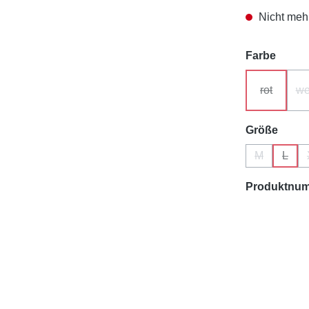
Nicht mehr
auswä
Farbe
rot
we
(Diese Opt
ausw
Größe
M
L
(Diese Optio
(Diese
Produktnu