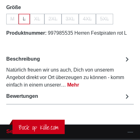
auswählen
Größe
M
L
XL
2XL
3XL
4XL
5XL
(Diese Option ist zurzeit nicht verfügbar.)
(Diese Option ist zurzeit nicht verfügbar.)
(Diese Option ist zurzeit nicht verfügbar.)
(Diese Option ist zurzeit nicht verfügbar.)
(Diese Option ist zurzeit nicht verfü
(Diese Option ist zurzeit ni
(Diese Option ist z
Produktnummer:
997985535 Herren Festpiraten rot L
Beschreibung
Natürlich freuen wir uns auch, Dich von unserem
Angebot direkt vor Ort überzeugen zu können - komm
einfach in einem unserer…
Mehr
Bewertungen
Bock op Kölle.com
Service-Hotline