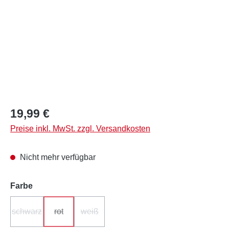
Regulärer Preis:
19,99 €
Preise inkl. MwSt. zzgl. Versandkosten
Nicht mehr verfügbar
auswählen
Farbe
schwarz
rot
weiß
(Diese Option ist zurzeit nicht verfügbar.)
(Diese Option ist zurzeit nicht verfügbar.)
(Diese Option ist zurzeit nicht verfügbar.)