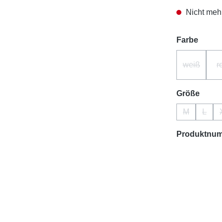
Nicht mehr
auswä
Farbe
weiß
r
(Diese Opt
ausw
Größe
M
L
(Diese Optio
(Diese
Produktnu