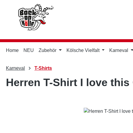
m Hauptinhalt springen
Zur Suche springen
Zur Hauptnavigation springen
Home
NEU
Zubehör
Kölsche Vielfalt
Karneval
Karneval
T-Shirts
Herren T-Shirt I love this
Bildergalerie überspringen