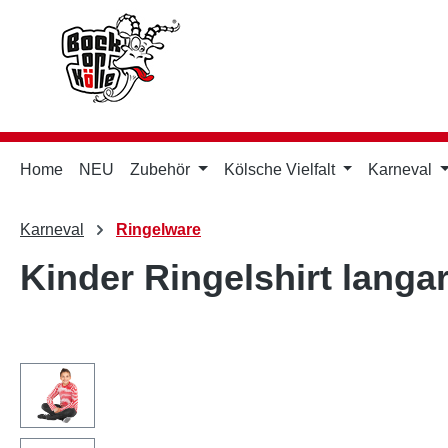
m Hauptinhalt springen
Zur Suche springen
Zur Hauptnavigation springen
Home
NEU
Zubehör
Kölsche Vielfalt
Karneval
Karneval
Ringelware
Kinder Ringelshirt langa
Bildergalerie überspringen