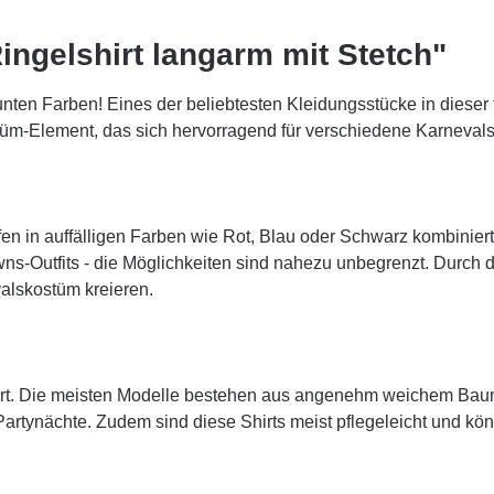
ingelshirt langarm mit Stetch"
nten Farben! Eines der beliebtesten Kleidungsstücke in dieser fes
stüm-Element, das sich hervorragend für verschiedene Karnevals
eifen in auffälligen Farben wie Rot, Blau oder Schwarz kombinie
Clowns-Outfits - die Möglichkeiten sind nahezu unbegrenzt. Durc
alskostüm kreieren.
omfort. Die meisten Modelle bestehen aus angenehm weichem Ba
ge Partynächte. Zudem sind diese Shirts meist pflegeleicht und