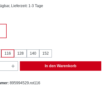
ügbar, Lieferzeit: 1-3 Tage
hlen
ß
rot-weiß
ählen
116
128
140
152
Anzahl: Gib den gewünschten Wert ein oder
In den Warenkorb
mmer:
895994529.rot116