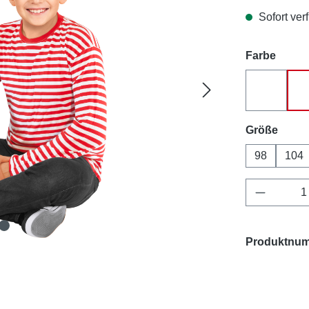
Sofort verf
auswä
Farbe
blau-wei
ausw
Größe
98
104
Produkt 
Produktnu