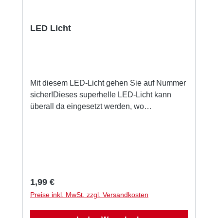
LED Licht
Mit diesem LED-Licht gehen Sie auf Nummer
sicher!Dieses superhelle LED-Licht kann
überall da eingesetzt werden, wo
üblicherweise ein Teelicht benötigt wird, z.B.
in dekorativen Porzellanbechern, Porzellan
Windlichtern und Leuchtgläsern.Gegenüber
"normalen" Teelichtern ist es besonders
sicher und somit ideal für Bereiche wo Sie
nicht immer ein "Auge darauf werfen"
Regulärer Preis:
1,99 €
können.
Preise inkl. MwSt. zzgl. Versandkosten