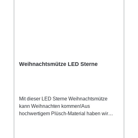
Weihnachtsmütze LED Sterne
Mit dieser LED Sterne Weihnachtsmütze
kann Weihnachten kommen!Aus
hochwertigem Plüsch-Material haben wir
diverse Varianten zur Auswahl. Egal ob für
den Weihnachtsmarktbesuch, die
Weihnachtsfeier, zu Nikolaus oder als nettes