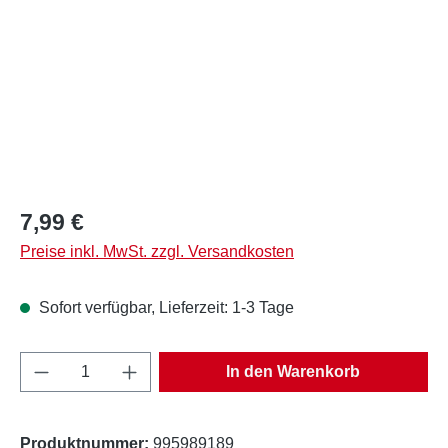
Regulärer Preis:
7,99 €
Preise inkl. MwSt. zzgl. Versandkosten
Sofort verfügbar, Lieferzeit: 1-3 Tage
Produkt Anzahl: Gib den gewünschten Wert e
In den Warenkorb
Produktnummer:
995989189