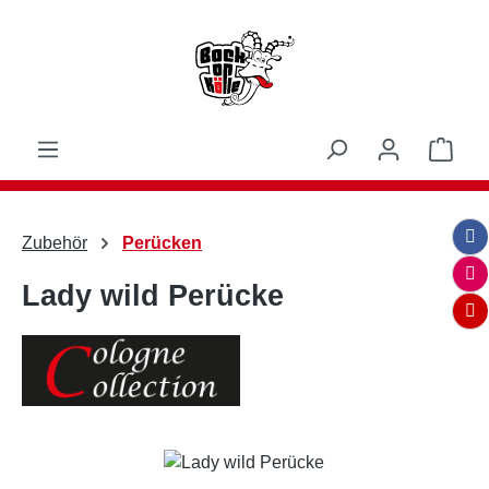
Zum Hauptinhalt springen
Ware
Zubehör
Perücken
Lady wild Perücke
Bildergalerie überspringen