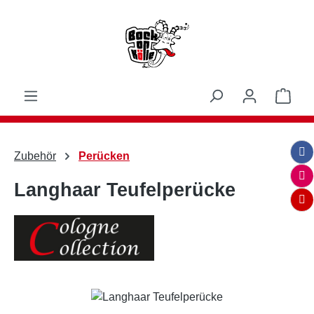
Zum Hauptinhalt springen
Ware
Zubehör
Perücken
Langhaar Teufelperücke
Bildergalerie überspringen