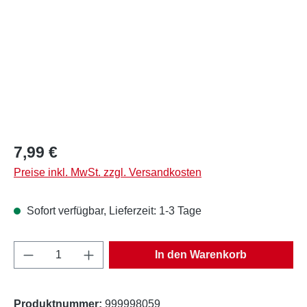
Regulärer Preis:
7,99 €
Preise inkl. MwSt. zzgl. Versandkosten
Sofort verfügbar, Lieferzeit: 1-3 Tage
Produkt Anzahl: Gib den gewünschten Wert e
In den Warenkorb
Produktnummer:
999998059