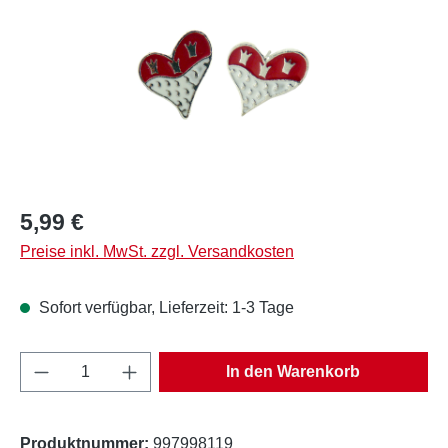
Regulärer Preis:
5,99 €
Preise inkl. MwSt. zzgl. Versandkosten
Sofort verfügbar, Lieferzeit: 1-3 Tage
Produkt Anzahl: Gib den gewünschten Wert e
In den Warenkorb
Produktnummer:
997998119