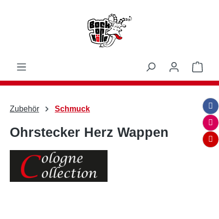
Zum Hauptinhalt springen
Ware
Zubehör
Schmuck
Ohrstecker Herz Wappen
Bildergalerie überspringen