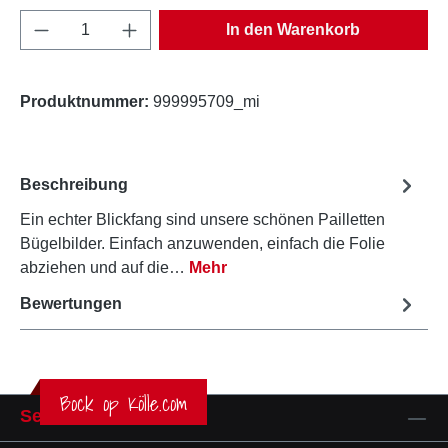
Produkt Anzahl: Gib den gewünschten Wert e
In den Warenkorb
Produktnummer:
999995709_mi
Beschreibung
Ein echter Blickfang sind unsere schönen Pailletten
Bügelbilder. Einfach anzuwenden, einfach die Folie
abziehen und auf die…
Mehr
Bewertungen
Bock op Kölle.com
Service-Hotline