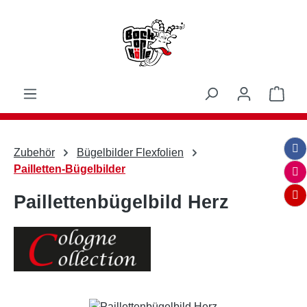
Zum Hauptinhalt springen
Ware
Zubehör
Bügelbilder Flexfolien
Pailletten-Bügelbilder
Paillettenbügelbild Herz
Bildergalerie überspringen