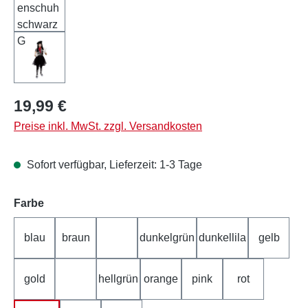
Regulärer Preis:
19,99 €
Preise inkl. MwSt. zzgl. Versandkosten
Sofort verfügbar, Lieferzeit: 1-3 Tage
auswählen
Farbe
blau
braun
dunkelgrün
dunkellila
gelb
bunt
gold
hellgrün
orange
pink
rot
grün
(Diese Option ist zurzeit nicht verfügbar.)