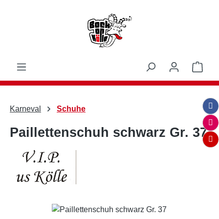
Zum Hauptinhalt springen
Ware
Karneval
Schuhe
Paillettenschuh schwarz Gr. 37
Bildergalerie überspringen