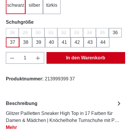
schwarz
silber
türkis
auswählen
Schuhgröße
28
29
30
31
32
33
34
35
36
(Diese Option ist zurzeit nicht verfügbar.)
(Diese Option ist zurzeit nicht verfügbar.)
(Diese Option ist zurzeit nicht verfügbar.)
(Diese Option ist zurzeit nicht verfügbar.)
(Diese Option ist zurzeit nicht verfüg
(Diese Option ist zurzeit nicht
(Diese Option ist zurze
(Diese Option is
37
38
39
40
41
42
43
44
Produkt Anzahl: Gib den gewünschten Wert e
In den Warenkorb
Produktnummer:
213999399 37
Beschreibung
Glitzer Pailletten Sneaker High Top in 17 Farben für
Damen & Mädchen | Knöchelhohe Turnschuhe mit P…
Mehr