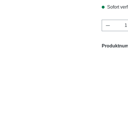
Sofort verf
Produkt 
Produktnu