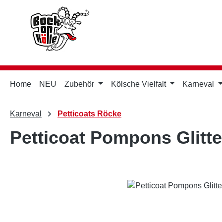
m Hauptinhalt springen
Zur Suche springen
Zur Hauptnavigation springen
Home
NEU
Zubehör
Kölsche Vielfalt
Karneval
Karneval
Petticoats Röcke
Petticoat Pompons Glitt
Bildergalerie überspringen