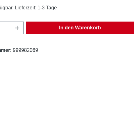
ügbar, Lieferzeit: 1-3 Tage
Anzahl: Gib den gewünschten Wert ein oder
In den Warenkorb
mmer:
999982069