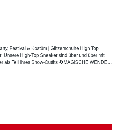
estival & Kostüm | Glitzerschuhe High Top
s Show-Outfits 🔄MAGISCHE WENDE-
fach mit der Hand darüber, um die Farbe zu wechseln
, Dunkel Grün und leuchtendem Neon Grün – die
 Statement, das jeden Alltagslook in ein funkelndes