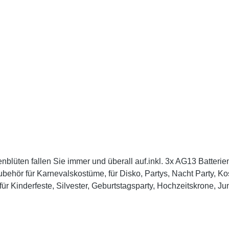
blüten fallen Sie immer und überall auf.inkl. 3x AG13 Batteri
behör für Karnevalskostüme, für Disko, Partys, Nacht Party, Kos
 für Kinderfeste, Silvester, Geburtstagsparty, Hochzeitskrone, 
steht aus Draht und Papier.Alle Haarkränze sind inklusive Batte