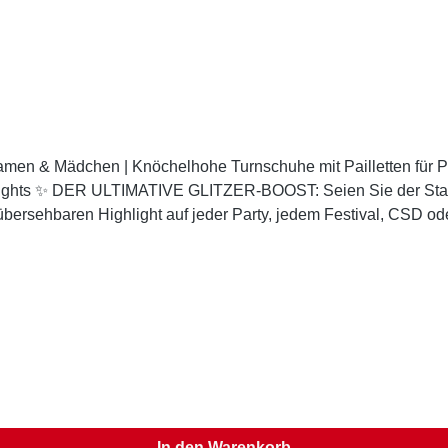
en & Mädchen | Knöchelhohe Turnschuhe mit Pailletten für Party, F
aren Highlight auf jeder Party, jedem Festival, CSD oder als Teil Ihre
nten besitzen zauberhafte Wende-Pailletten. Streichen Sie ein
SUM AN FARBEN: Finden Sie Ihren perfekten Ton! Von schillerndem
 zu intensivem Rot, Pink, Blau, Lila, Schwarz, Orange, Türkis
orgen – bereit für endlose Tanznächte. 🎉 FÜR JEDEN ANLASS BEREIT: Das perfekte Finish
Ideal für Tanzgruppen, Cheerleader, Paraden oder als modisches
mativen Pailletten-Sneaker in einer Galaxie von
In den Warenkorb