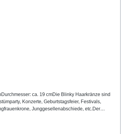
enDurchmesser: ca. 19 cmDie Blinky Haarkränze sind
tümparty, Konzerte, Geburtstagsfeier, Festivals,
Jungfrauenkrone, Junggesellenabschiede, etc.Der
rie und mit einem Schalter versehen.