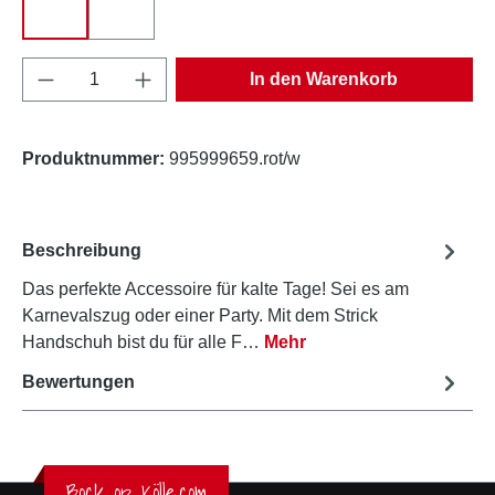
rot-weiß
schwarz-weiß
Produkt Anzahl: Gib den gewünschten Wert e
In den Warenkorb
Produktnummer:
995999659.rot/w
Beschreibung
Das perfekte Accessoire für kalte Tage! Sei es am
Karnevalszug oder einer Party. Mit dem Strick
Handschuh bist du für alle F…
Mehr
Bewertungen
Bock op Kölle.com