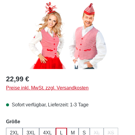
Bildergalerie überspringen
Regulärer Preis:
22,99 €
Preise inkl. MwSt. zzgl. Versandkosten
Sofort verfügbar, Lieferzeit: 1-3 Tage
auswählen
Größe
2XL
3XL
4XL
L
M
S
XL
XS