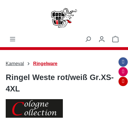
Zum Hauptinhalt springen
Ware
Karneval
Ringelware
Ringel Weste rot/weiß Gr.XS-
4XL