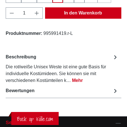
(Diese Option ist zur
(Diese Option
Produkt Anzahl: Gib den gewünschten Wert e
In den Warenkorb
Produktnummer:
995991419.r-L
Beschreibung
Die rot/weiße Unisex Weste ist eine gute Basis für
individuelle Kostümideen. Sie können sie mit
verschiedenen Kostümteilen k…
Mehr
Bewertungen
Bock op Kölle.com
Service-Hotline