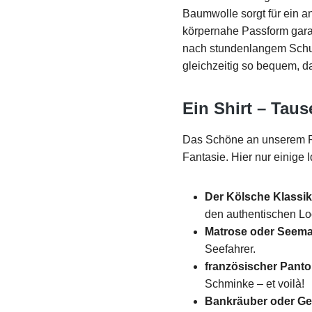
Baumwolle sorgt für ein a
körpernahe Passform garan
nach stundenlangem Schunk
gleichzeitig so bequem, d
Ein Shirt – Taus
Das Schöne an unserem Ring
Fantasie. Hier nur einige
Der Kölsche Klassik
den authentischen Lo
Matrose oder Seem
Seefahrer.
französischer Pant
Schminke – et voilà!
Bankräuber oder Ge