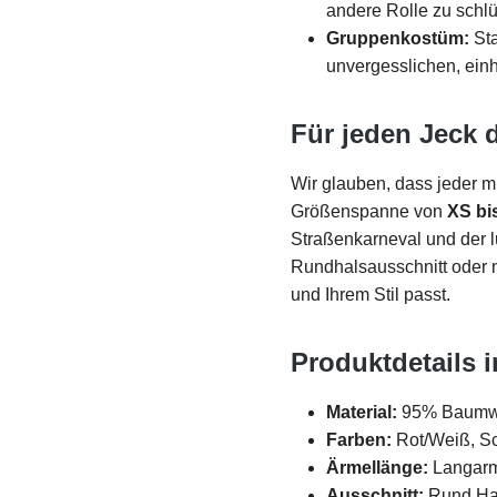
andere Rolle zu schlü
Gruppenkostüm:
Sta
unvergesslichen, einhe
Für jeden Jeck 
Wir glauben, dass jeder mi
Größenspanne von
XS bi
Straßenkarneval und der l
Rundhalsausschnitt oder m
und Ihrem Stil passt.
Produktdetails 
Material:
95% Baumwo
Farben:
Rot/Weiß, S
Ärmellänge:
Langarm
Ausschnitt:
Rund Hal