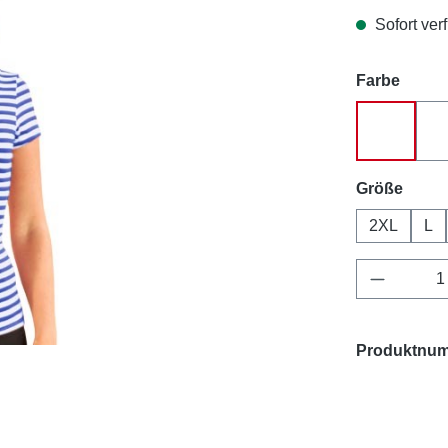
Sofort verf
auswä
Farbe
blau-wei
ausw
Größe
2XL
L
Produkt 
Produktnu