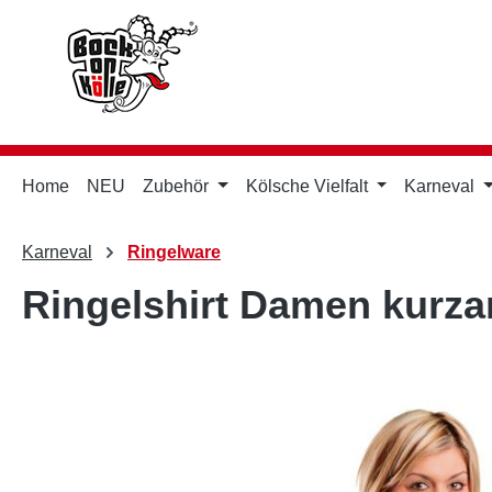
m Hauptinhalt springen
Zur Suche springen
Zur Hauptnavigation springen
Home
NEU
Zubehör
Kölsche Vielfalt
Karneval
Karneval
Ringelware
Ringelshirt Damen kurza
Bildergalerie überspringen