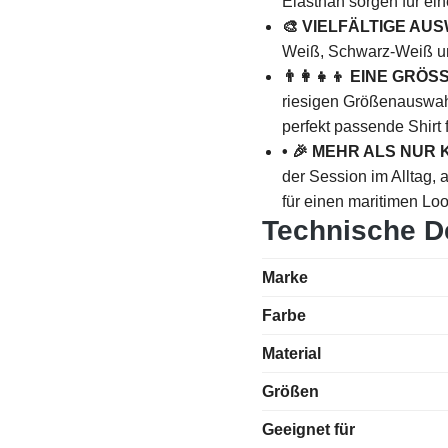
Elasthan sorgen für ei
🎨 VIELFÄLTIGE A
Weiß, Schwarz-Weiß un
👨‍👩‍👧‍👦 EINE GRÖ
riesigen Größenauswahl 
perfekt passende Shirt f
• 🎉 MEHR ALS NUR
der Session im Alltag,
für einen maritimen Lo
Technische De
Marke
Farbe
Material
Größen
Geeignet für