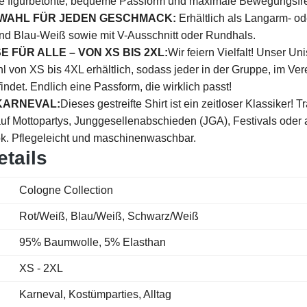
ne figurbetonte, bequeme Passform und maximale Bewegungsfre
USWAHL FÜR JEDEN GESCHMACK:
Erhältlich als Langarm- od
d Blau-Weiß sowie mit V-Ausschnitt oder Rundhals.
SSE FÜR ALLE – VON XS BIS 2XL:
Wir feiern Vielfalt! Unser Uni
von XS bis 4XL erhältlich, sodass jeder in der Gruppe, im Vere
indet. Endlich eine Passform, die wirklich passt!
 KARNEVAL:
Dieses gestreifte Shirt ist ein zeitloser Klassiker!
 auf Mottopartys, Junggesellenabschieden (JGA), Festivals oder
ok. Pflegeleicht und maschinenwaschbar.
tails
Cologne Collection
Rot/Weiß, Blau/Weiß, Schwarz/Weiß
95% Baumwolle, 5% Elasthan
XS - 2XL
Karneval, Kostümparties, Alltag