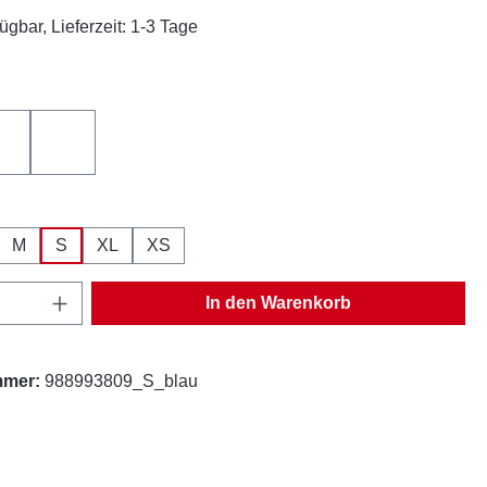
ügbar, Lieferzeit: 1-3 Tage
hlen
ß
rot-weiß
schwarz-weiß
ählen
M
S
XL
XS
Anzahl: Gib den gewünschten Wert ein oder
In den Warenkorb
mmer:
988993809_S_blau