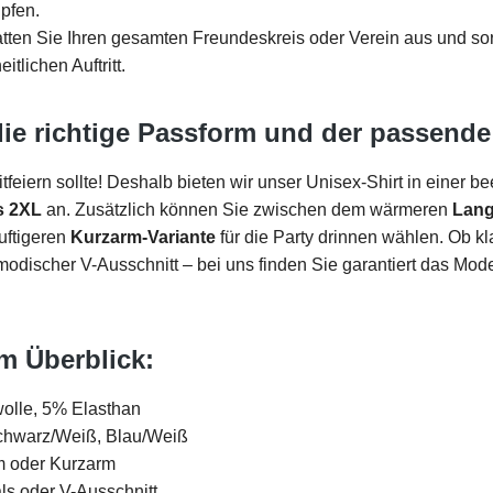
pfen.
tten Sie Ihren gesamten Freundeskreis oder Verein aus und sor
itlichen Auftritt.
die richtige Passform und der passende 
tfeiern sollte! Deshalb bieten wir unser Unisex-Shirt in einer 
s 2XL
an. Zusätzlich können Sie zwischen dem wärmeren
Lang
uftigeren
Kurzarm-Variante
für die Party drinnen wählen. Ob kl
odischer V-Ausschnitt – bei uns finden Sie garantiert das Model
im Überblick:
lle, 5% Elasthan
chwarz/Weiß, Blau/Weiß
 oder Kurzarm
s oder V-Ausschnitt