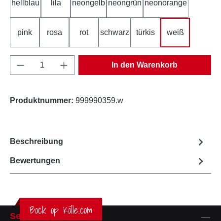
hellblau
lila
neongelb
neongrün
neonorange
pink
rosa
rot
schwarz
türkis
weiß
Produkt Anzahl: Gib den gewünschten Wert e
In den Warenkorb
Produktnummer:
999990359.w
Beschreibung
Bewertungen
Bock op Kölle.com
Service-Hotline