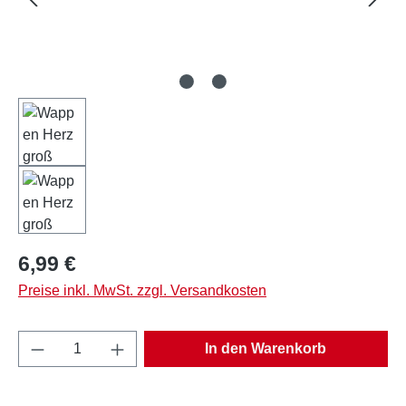
Regulärer Preis:
6,99 €
Preise inkl. MwSt. zzgl. Versandkosten
Produkt Anzahl: Gib den gewünschten Wert e
In den Warenkorb