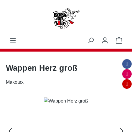
Zum Hauptinhalt springen
Ware
Wappen Herz groß
Makotex
Bildergalerie überspringen