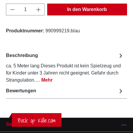
Produkt Anzahl: Gib den gewünschten Wert e
In den Warenkorb
Produktnummer:
990999219.blau
Beschreibung
ca. 5 Meter lang Dieses Produkt ist kein Spielzeug und
für Kinder unter 3 Jahren nicht geeignet. Gefahr durch
Strangulation.…
Mehr
Bewertungen
Bock op Kölle.com
Service-Hotline