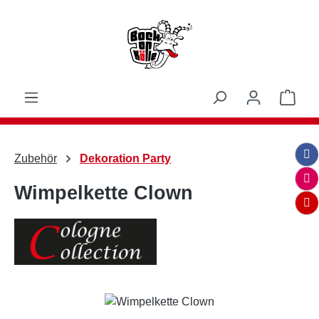
Zum Hauptinhalt springen
Ware
Zubehör
Dekoration Party
Wimpelkette Clown
Bildergalerie überspringen